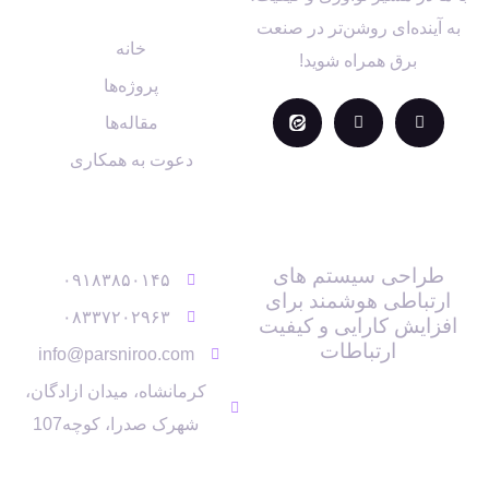
به آینده‌ای روشن‌تر در صنعت
خانه
برق همراه شوید!
پروژه‌ها
مقاله‌ها
دعوت به همکاری
تازه ترینها
تماس با ما
طراحی سیستم های
۰۹۱۸۳۸۵۰۱۴۵
ارتباطی هوشمند برای
۰۸۳۳۷۲۰۲۹۶۳
افزایش کارایی و کیفیت
ارتباطات
info@parsniroo.com
کرمانشاه، میدان ازادگان،
شهرک صدرا، کوچه107